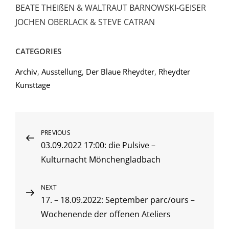
BEATE THEIßEN & WALTRAUT BARNOWSKI-GEISER
JOCHEN OBERLACK & STEVE CATRAN
CATEGORIES
Archiv
,
Ausstellung
,
Der Blaue Rheydter
,
Rheydter
Kunsttage
Beitragsnavigation
Previous
PREVIOUS
03.09.2022 17:00: die Pulsive –
Post
Kulturnacht Mönchengladbach
Next
NEXT
17. – 18.09.2022: September parc/ours –
Post
Wochenende der offenen Ateliers