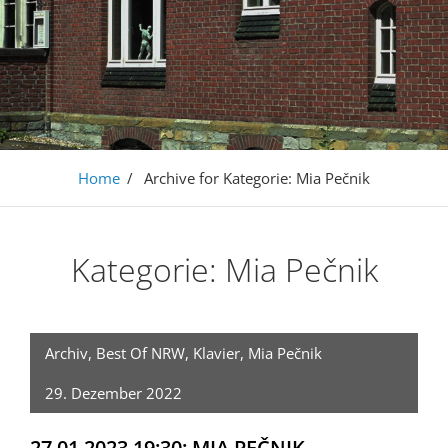
Home
/
Archive for
Kategorie:
Mia Pečnik
Kategorie:
Mia Pečnik
Archiv
,
Best Of NRW
,
Klavier
,
Mia Pečnik
29. Dezember 2022
27.01.2023 19:30: MIA PEČNIK