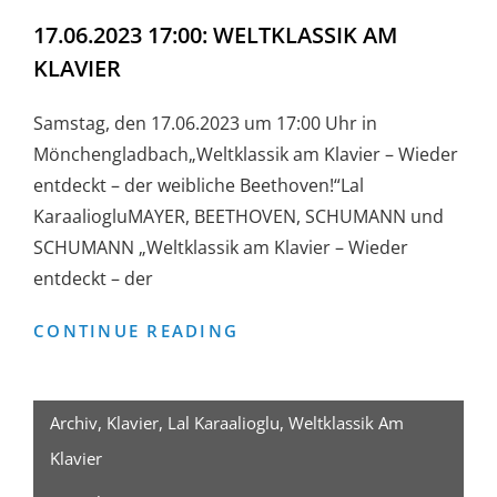
17.06.2023 17:00: WELTKLASSIK AM
KLAVIER
Samstag, den 17.06.2023 um 17:00 Uhr in
Mönchengladbach„Weltklassik am Klavier – Wieder
entdeckt – der weibliche Beethoven!“Lal
KaraaliogluMAYER, BEETHOVEN, SCHUMANN und
SCHUMANN „Weltklassik am Klavier – Wieder
entdeckt – der
17.06.2023
CONTINUE READING
17:00:
WELTKLASSIK
AM
Archiv
,
Klavier
,
Lal Karaalioglu
,
Weltklassik Am
KLAVIER
Klavier