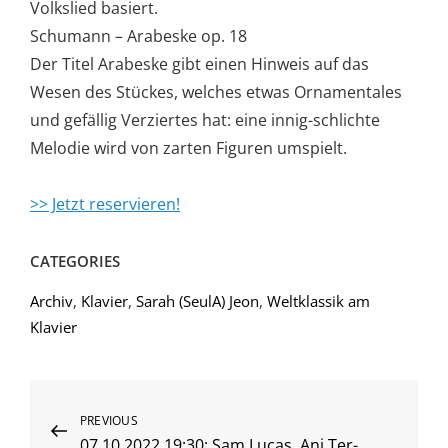
Volkslied basiert.
Schumann – Arabeske op. 18
Der Titel Arabeske gibt einen Hinweis auf das
Wesen des Stückes, welches etwas Ornamentales
und gefällig Verziertes hat: eine innig-schlichte
Melodie wird von zarten Figuren umspielt.
>> Jetzt reservieren!
CATEGORIES
Archiv
,
Klavier
,
Sarah (SeulA) Jeon
,
Weltklassik am
Klavier
Beitragsnavigation
Previous
PREVIOUS
07.10.2022 19:30: Sam Lucas, Ani Ter-