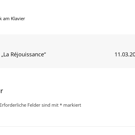
k am Klavier
Next
 „La Réjouissance“
11.03.2
Post
r
Erforderliche Felder sind mit
*
markiert