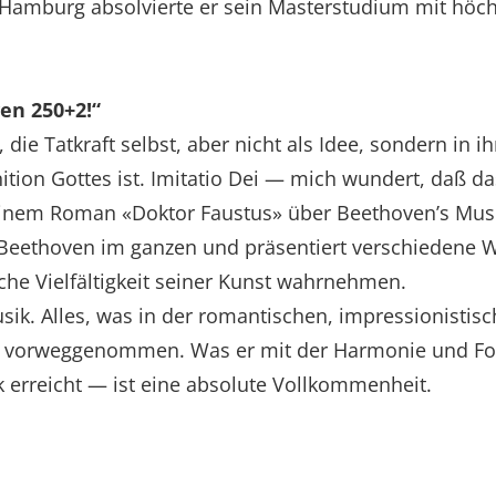
 Hamburg absolvierte er sein Masterstudium mit höch
en 250+2!“
 die Tatkraft selbst, aber nicht als Idee, sondern in ih
ion Gottes ist. Imitatio Dei — mich wundert, daß das n
inem Roman «Doktor Faustus» über Beethoven’s Musi
eethoven im ganzen und präsentiert verschiedene W
he Vielfältigkeit seiner Kunst wahrnehmen.
sik. Alles, was in der romantischen, impressionistis
n vorweggenommen. Was er mit der Harmonie und For
 erreicht — ist eine absolute Vollkommenheit.