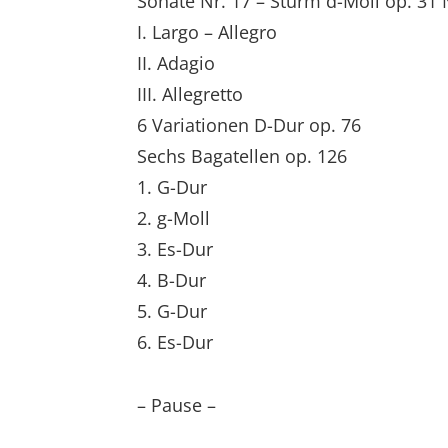
Sonate Nr. 17 – Sturm d-Moll op. 31 
I. Largo – Allegro
II. Adagio
III. Allegretto
6 Variationen D-Dur op. 76
Sechs Bagatellen op. 126
1. G-Dur
2. g-Moll
3. Es-Dur
4. B-Dur
5. G-Dur
6. Es-Dur
– Pause –