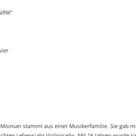
 NRW“
vier
a Moinian stammt aus einer Musikerfamilie. Sie gab mi
 achten Lebensjahr Violoncello. Mit 16 Jahren wurde s