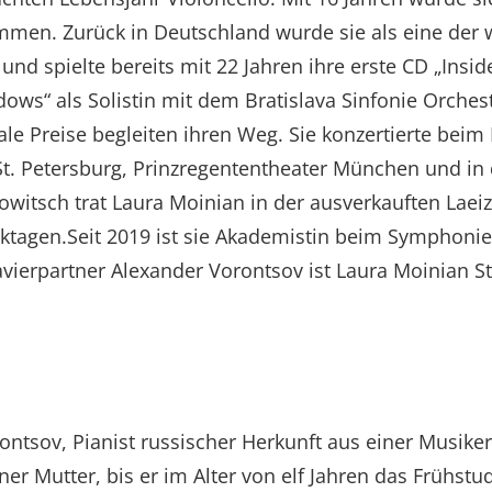
men. Zurück in Deutschland wurde sie als eine der w
spielte bereits mit 22 Jahren ihre erste CD „Insid
adows“ als Solistin mit dem Bratislava Sinfonie Orches
le Preise begleiten ihren Weg. Sie konzertierte beim 
 St. Petersburg, Prinzregententheater München und i
owitsch trat Laura Moinian in der ausverkauften Laei
siktagen.Seit 2019 ist sie Akademistin beim Symphoni
erpartner Alexander Vorontsov ist Laura Moinian Sti
ntsov, Pianist russischer Herkunft aus einer Musikerf
ner Mutter, bis er im Alter von elf Jahren das Früh