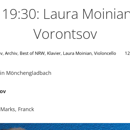
 19:30: Laura Moinian
Vorontsov
ov
,
Archiv
,
Best of NRW
,
Klavier
,
Laura Moinian
,
Violoncello
12
0 in Mönchengladbach
sov
Marks, Franck